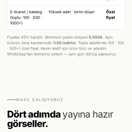
E-ticaret / katalog
Yüksek adet · birim düşer
Özel
(toplu: 100 · 500 ·
fiyat
1000+)
Fiyatlar KDV hariçtir. Minimum çekim bütçesi
5.000₺
. Aynı
ürünün ilave karelerinde
%50 indirim
. Toplu adetlerde (50 · 100
· 500+) özel fiyat. Kesin teklif için ürün türü ve adedini
WhatsApp'tan iletmeniz yeterli — aynı gün dönüş yapıyoruz.
NASIL ÇALIŞIYORUZ
Dört adımda
yayına hazır
görseller.