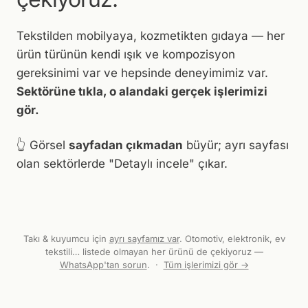
Tekstilden mobilyaya, kozmetikten gıdaya — her
ürün türünün kendi ışık ve kompozisyon
gereksinimi var ve hepsinde deneyimimiz var.
Sektörüne tıkla, o alandaki gerçek işlerimizi
gör.
👆 Görsel
sayfadan çıkmadan
büyür; ayrı sayfası
HAYALET · GIYSI · ÇORAP
PARLAK YÜZEY ·
· İÇ GIYIM
FOTO + VIDEO
olan sektörlerde "Detaylı incele" çıkar.
PARLAK YÜZEY
YANSIMA
Kıyafet & Giyim
Canlı Manken
DEKUPE · DETAY
MAKRO · DETAY
Kozmetik & Bakım
Gıda · Cam & Ambalaj
KURGU · DEKOR
Ayakkabı & Çanta
Takı & Mücevher
Konsept & Yaşam Tarzı
▣ 20
▣ 11
▣ 5
▣ 8
▣ 5
▣ 8
▣ 14
Takı & kuyumcu için
ayrı sayfamız var
. Otomotiv, elektronik, ev
tekstili… listede olmayan her ürünü de çekiyoruz —
WhatsApp'tan sorun
. ·
Tüm işlerimizi gör →