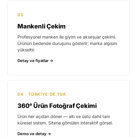
Hayalet Manken
İş montu · Knitss · İç giyim · Çorap
03
Mankenli Çekim
Profesyonel manken ile giyim ve aksesuar çekimi.
Ürünün bedende duruşunu gösterir; marka algısını
yükseltir.
Detay ve fiyatlar
Mankenli Çekim
Video + kampanya kareleri
04 · TÜRKİYE'DE TEK
360° Ürün Fotoğraf Çekimi
Ürün her açıdan döner — altı ve üstü dahil tam
küresel sistem. Sitene gömülen interaktif görsel.
Demo ve detay