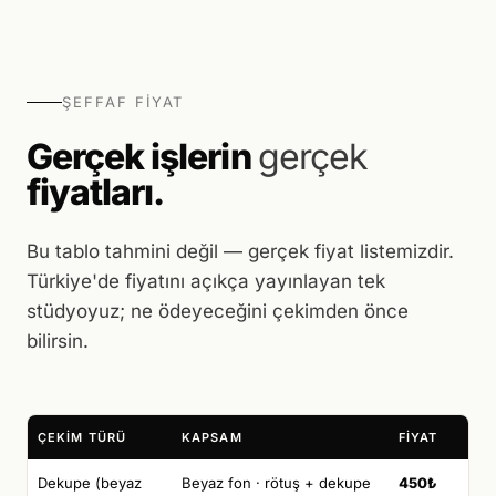
ŞEFFAF FIYAT
Gerçek işlerin
gerçek
fiyatları.
Bu tablo tahmini değil — gerçek fiyat listemizdir.
Türkiye'de fiyatını açıkça yayınlayan tek
stüdyoyuz; ne ödeyeceğini çekimden önce
bilirsin.
ÇEKIM TÜRÜ
KAPSAM
FIYAT
Dekupe (beyaz
Beyaz fon · rötuş + dekupe
450₺