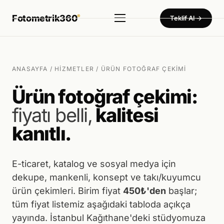
Fotometrik360
®
Teklif Al →
Hizmetler
▾
Ürün Fotoğraf Çekimi
ANASAYFA
/
HIZMETLER
/ ÜRÜN FOTOĞRAF ÇEKIMI
Dekupe · Mankenli · Konsept — 450₺'den başlayan birim fiyat
Ürün fotoğraf çekimi:
360° Ürün Fotoğraf Çekimi
fiyatı belli,
kalitesi
Tam küresel sistem — Türkiye'de tek
kanıtlı.
360° Sanal Tur
Otel · Fabrika · Showroom · Müze
Ürün Video Çekimi
E-ticaret, katalog ve sosyal medya için
Tanıtım · Reels · Drone
dekupe, mankenli, konsept ve takı/kuyumcu
ürün çekimleri. Birim fiyat
450₺'den
başlar;
Tanıtım Filmi Çekimi
tüm fiyat listemiz aşağıdaki tabloda açıkça
Fabrika · Showroom · Kurumsal film
yayında. İstanbul Kağıthane'deki stüdyomuza