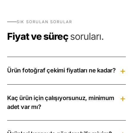
SIK SORULAN SORULAR
Fiyat ve süreç
soruları.
Ürün fotoğraf çekimi fiyatları ne kadar?
Birim fiyatlar dekupe çekimde 450₺'den başlar.
Mankenli ve konsept çekimlerde fiyat, ürün adedi ve
Kaç ürün için çalışıyorsunuz, minimum
çekim açısı sayısına göre belirlenir. Yukarıdaki
adet var mı?
tabloda gerçek fatura fiyatlarımızı açıkça
yayınlıyoruz.
Tek üründen yüzlerce ürünlük katalog çekimine
kadar çalışıyoruz. Adet arttıkça birim fiyat düşer;