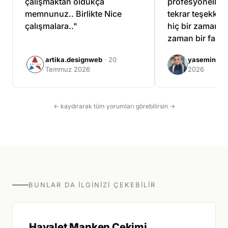
çalışmaktan oldukça
profesyonellikle
memnunuz.. Birlikte Nice
tekrar teşekkür 
çalışmalara.."
hiç bir zaman ü
zaman bir fazla
çalıştılar."
artika.designweb
· 20
yasemin tuf
Temmuz 2026
2026
← kaydırarak tüm yorumları görebilirsin →
BUNLAR DA İLGINIZI ÇEKEBILIR
Hayalet Manken Çekimi