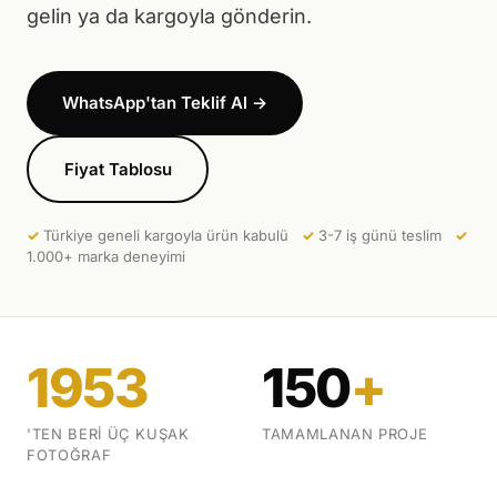
Sosyal Medya Çekimi
gelin ya da kargoyla gönderin.
Aylık Reels + fotoğraf aboneliği
Kiralık Stüdyo
Kağıthane'de profesyonel çekim alanı
WhatsApp'tan Teklif Al →
Portföy
Fiyat Tablosu
Referanslar
✓
Türkiye geneli kargoyla ürün kabulü
✓
3-7 iş günü teslim
✓
1.000+ marka deneyimi
Blog
Hakkımızda
1953
150
+
İletişim
'TEN BERI ÜÇ KUŞAK
TAMAMLANAN PROJE
FOTOĞRAF