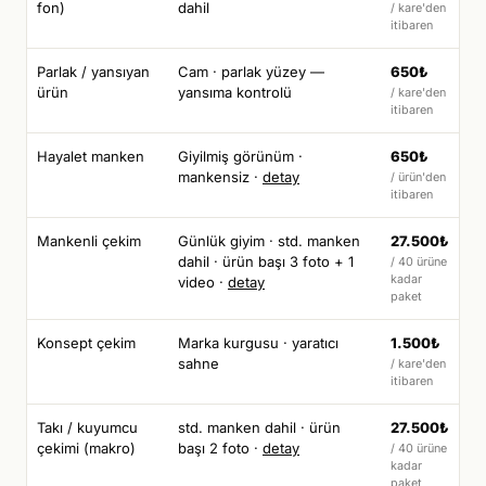
fon)
dahil
/ kare'den
itibaren
Parlak / yansıyan
Cam · parlak yüzey —
650₺
ürün
yansıma kontrolü
/ kare'den
itibaren
Hayalet manken
Giyilmiş görünüm ·
650₺
mankensiz ·
detay
/ ürün'den
itibaren
Mankenli çekim
Günlük giyim · std. manken
27.500₺
dahil · ürün başı 3 foto + 1
/ 40 ürüne
kadar
video ·
detay
paket
Konsept çekim
Marka kurgusu · yaratıcı
1.500₺
sahne
/ kare'den
itibaren
Takı / kuyumcu
std. manken dahil · ürün
27.500₺
çekimi (makro)
başı 2 foto ·
detay
/ 40 ürüne
kadar
paket