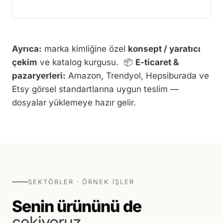
360° Ürün Çekimi
Demo ve detay →
Ayrıca:
marka kimliğine özel
konsept / yaratıcı
çekim
ve katalog kurgusu. 📦
E-ticaret &
pazaryerleri:
Amazon, Trendyol, Hepsiburada ve
Etsy görsel standartlarına uygun teslim —
dosyalar yüklemeye hazır gelir.
SEKTÖRLER · ÖRNEK İŞLER
Senin ürününü de
çekiyoruz.