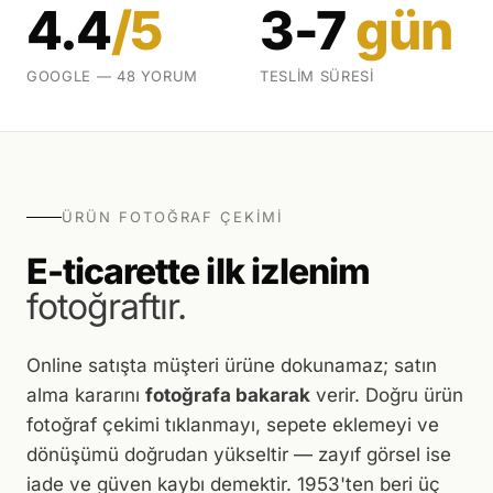
4.4
/5
3-7
gün
GOOGLE — 48 YORUM
TESLIM SÜRESI
ÜRÜN FOTOĞRAF ÇEKIMI
E-ticarette ilk izlenim
fotoğraftır.
Online satışta müşteri ürüne dokunamaz; satın
alma kararını
fotoğrafa bakarak
verir. Doğru ürün
fotoğraf çekimi tıklanmayı, sepete eklemeyi ve
dönüşümü doğrudan yükseltir — zayıf görsel ise
iade ve güven kaybı demektir. 1953'ten beri üç