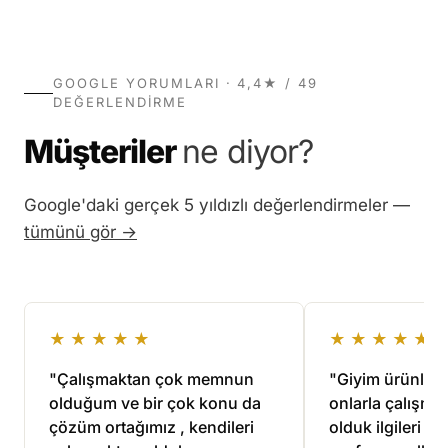
türde ürünler için ayrıca ücretsiz deneme çekimi
bir teslim gerekiyorsa takvimimiz uygun olduğunda
yapmıyoruz. Ancak ürününüz gerçekten kendine
öncelik ücretiyle hızlandırabiliriz, ama hiçbir koşulda
özgüyse ve işin bütçesi onaylandıysa, tüm ürünler
kaliteyi düşürerek hız vermeyiz. Durumunuzu
stüdyoya ulaştıktan sonra üretime geçmeden önce 1
GOOGLE YORUMLARI · 4,4★ / 49
WhatsApp'tan
paylaşın, birlikte netleştirelim.
adet örnek çalışmayı size iletebiliriz.
DEĞERLENDIRME
Müşteriler
ne diyor?
Google'daki gerçek 5 yıldızlı değerlendirmeler —
tümünü gör →
★★★★★
★★★★★
"Çalışmaktan çok memnun
"Giyim ürünlerim
olduğum ve bir çok konu da
onlarla çalışma
çözüm ortağımız , kendileri
olduk ilgileri ve