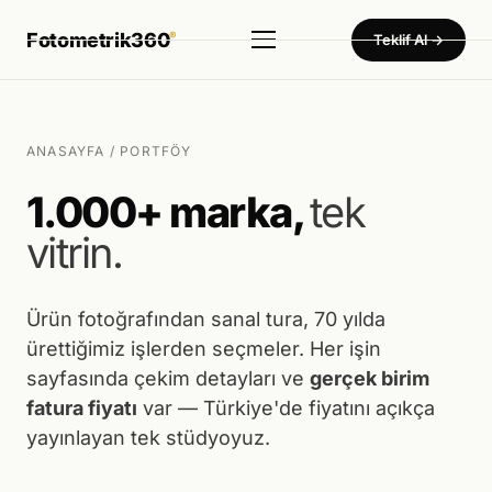
Fotometrik360
®
Teklif Al →
Hizmetler
▾
Ürün Fotoğraf Çekimi
ANASAYFA
/ PORTFÖY
Dekupe · Mankenli · Konsept — 450₺'den başlayan birim fiyat
1.000+ marka,
tek
360° Ürün Fotoğraf Çekimi
vitrin.
Tam küresel sistem — Türkiye'de tek
360° Sanal Tur
Otel · Fabrika · Showroom · Müze
Ürün fotoğrafından sanal tura, 70 yılda
ürettiğimiz işlerden seçmeler. Her işin
Ürün Video Çekimi
sayfasında çekim detayları ve
gerçek birim
Tanıtım · Reels · Drone
fatura fiyatı
var — Türkiye'de fiyatını açıkça
Tanıtım Filmi Çekimi
yayınlayan tek stüdyoyuz.
Fabrika · Showroom · Kurumsal film