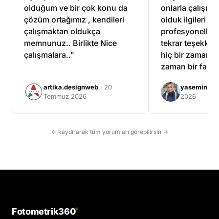
olduğum ve bir çok konu da
onlarla çalışma
çözüm ortağımız , kendileri
olduk ilgileri ve
çalışmaktan oldukça
profesyonellikle
memnunuz.. Birlikte Nice
tekrar teşekkür 
çalışmalara.."
hiç bir zaman ü
zaman bir fazla
çalıştılar."
artika.designweb
· 20
yasemin tuf
Temmuz 2026
2026
← kaydırarak tüm yorumları görebilirsin →
Fotometrik360
®