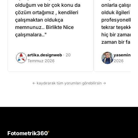
olduğum ve bir çok konu da
onlarla çalışma
çözüm ortağımız , kendileri
olduk ilgileri ve
çalışmaktan oldukça
profesyonellikle
memnunuz.. Birlikte Nice
tekrar teşekkür 
çalışmalara.."
hiç bir zaman ü
zaman bir fazla
çalıştılar."
artika.designweb
· 20
yasemin tuf
Temmuz 2026
2026
← kaydırarak tüm yorumları görebilirsin →
Fotometrik360
®