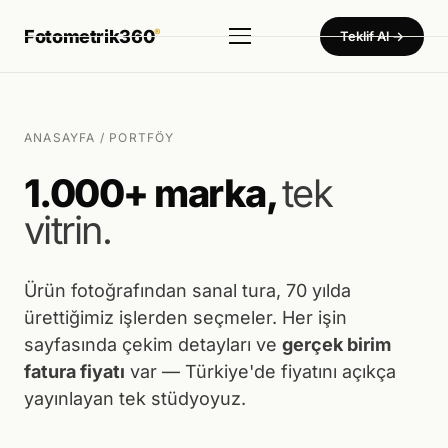
Fotometrik360
®
Teklif Al →
Hizmetler
▾
Ürün Fotoğraf Çekimi
ANASAYFA
/ PORTFÖY
Dekupe · Mankenli · Konsept — 450₺'den başlayan birim fiyat
1.000+ marka,
tek
360° Ürün Fotoğraf Çekimi
vitrin.
Tam küresel sistem — Türkiye'de tek
360° Sanal Tur
Otel · Fabrika · Showroom · Müze
Ürün fotoğrafından sanal tura, 70 yılda
ürettiğimiz işlerden seçmeler. Her işin
Ürün Video Çekimi
sayfasında çekim detayları ve
gerçek birim
Tanıtım · Reels · Drone
fatura fiyatı
var — Türkiye'de fiyatını açıkça
Tanıtım Filmi Çekimi
yayınlayan tek stüdyoyuz.
Fabrika · Showroom · Kurumsal film