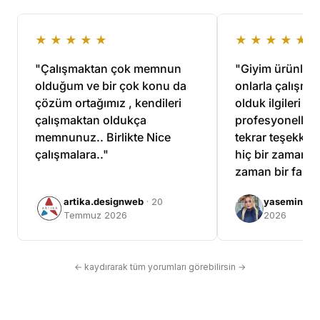
★★★★★
★★★★★
"Çalışmaktan çok memnun
"Giyim ürünlerim
olduğum ve bir çok konu da
onlarla çalışma
çözüm ortağımız , kendileri
olduk ilgileri ve
çalışmaktan oldukça
profesyonellikle
memnunuz.. Birlikte Nice
tekrar teşekkür 
çalışmalara.."
hiç bir zaman ü
zaman bir fazla
çalıştılar."
artika.designweb
· 20
yasemin tuf
Temmuz 2026
2026
← kaydırarak tüm yorumları görebilirsin →