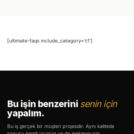
[ultimate-faqs include_category=’c1′]
Bu işin benzerini
senin için
yapalım.
Bu iş gerçek bir müşteri projesidir. Aynı kalitede
sonucu kendi ürünün ya da mekanın için