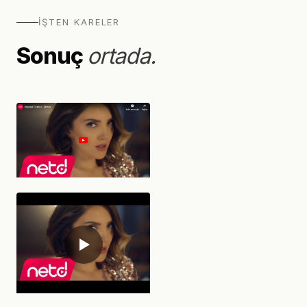
Sosyal Medya Çekimi
Aylık Reels + fotoğraf aboneliği
İŞTEN KARELER
Kiralık Stüdyo
Sonuç
ortada.
Kağıthane'de profesyonel çekim alanı
Portföy
Referanslar
Blog
Hakkımızda
İletişim