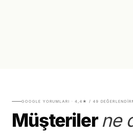
GOOGLE YORUMLARI · 4,4★ / 49 DEĞERLENDIR
Müşteriler
ne 