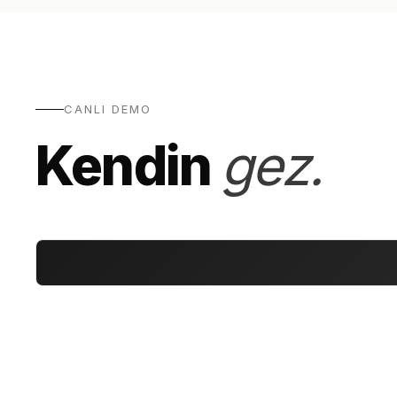
CANLI DEMO
Kendin
gez.
360° Ürün · Tekstil