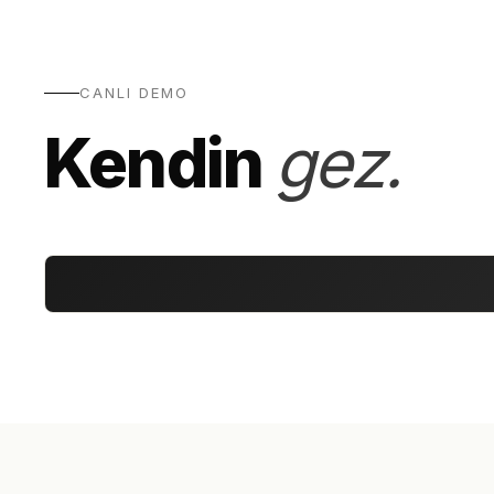
CANLI DEMO
Kendin
gez.
360° Ürün · Tekstil