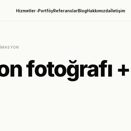
Hizmetler
Portföy
Referanslar
Blog
Hakkımızda
İletişim
NIMASYON
on fotoğrafı +