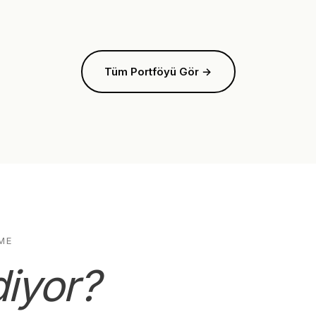
Tüm Portföyü Gör →
ME
diyor?