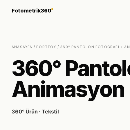
Fotometrik360
®
ANASAYFA
/
PORTFÖY
/ 360° PANTOLON FOTOĞRAFI + A
360° Pantol
Animasyon
360° Ürün · Tekstil