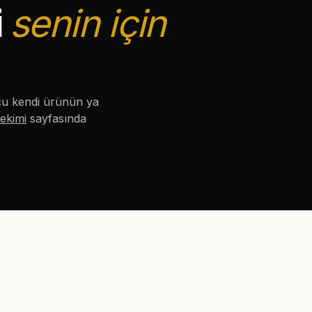
i
senin için
ucu kendi ürünün ya
ekimi
sayfasında