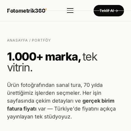
Fotometrik360
®
Teklif Al →
Hizmetler
▾
Ürün Fotoğraf Çekimi
ANASAYFA
/ PORTFÖY
Dekupe · Mankenli · Konsept — 450₺'den başlayan birim fiyat
1.000+ marka,
tek
360° Ürün Fotoğraf Çekimi
vitrin.
Tam küresel sistem — Türkiye'de tek
360° Sanal Tur
Otel · Fabrika · Showroom · Müze
Ürün fotoğrafından sanal tura, 70 yılda
ürettiğimiz işlerden seçmeler. Her işin
Ürün Video Çekimi
sayfasında çekim detayları ve
gerçek birim
Tanıtım · Reels · Drone
fatura fiyatı
var — Türkiye'de fiyatını açıkça
Tanıtım Filmi Çekimi
yayınlayan tek stüdyoyuz.
Fabrika · Showroom · Kurumsal film