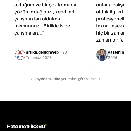
olduğum ve bir çok konu da
onlarla çalışma
çözüm ortağımız , kendileri
olduk ilgileri ve
çalışmaktan oldukça
profesyonellikle
memnunuz.. Birlikte Nice
tekrar teşekkür 
çalışmalara.."
hiç bir zaman ü
zaman bir fazla
çalıştılar."
artika.designweb
· 20
yasemin tuf
Temmuz 2026
2026
← kaydırarak tüm yorumları görebilirsin →
Fotometrik360
®