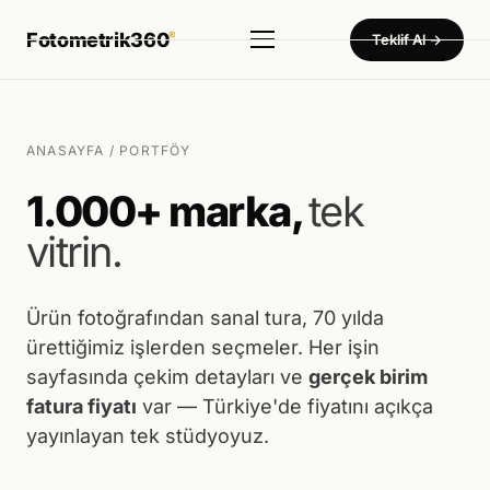
Fotometrik360
®
Teklif Al →
Hizmetler
▾
Ürün Fotoğraf Çekimi
ANASAYFA
/ PORTFÖY
Dekupe · Mankenli · Konsept — 450₺'den başlayan birim fiyat
1.000+ marka,
tek
360° Ürün Fotoğraf Çekimi
vitrin.
Tam küresel sistem — Türkiye'de tek
360° Sanal Tur
Otel · Fabrika · Showroom · Müze
Ürün fotoğrafından sanal tura, 70 yılda
ürettiğimiz işlerden seçmeler. Her işin
Ürün Video Çekimi
sayfasında çekim detayları ve
gerçek birim
Tanıtım · Reels · Drone
fatura fiyatı
var — Türkiye'de fiyatını açıkça
Tanıtım Filmi Çekimi
yayınlayan tek stüdyoyuz.
Fabrika · Showroom · Kurumsal film