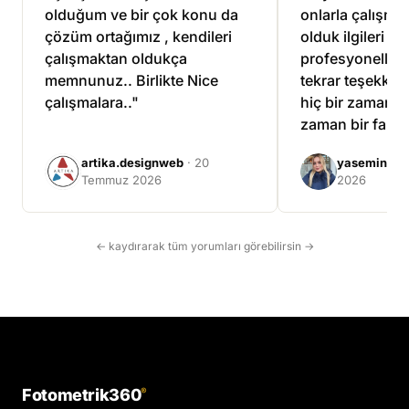
olduğum ve bir çok konu da
onlarla çalışma
çözüm ortağımız , kendileri
olduk ilgileri ve
çalışmaktan oldukça
profesyonellikle
memnunuz.. Birlikte Nice
tekrar teşekkür 
çalışmalara.."
hiç bir zaman ü
zaman bir fazla
çalıştılar."
artika.designweb
· 20
yasemin tuf
Temmuz 2026
2026
← kaydırarak tüm yorumları görebilirsin →
Fotometrik360
®