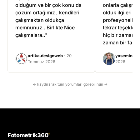
olduğum ve bir çok konu da
onlarla çalışma
çözüm ortağımız , kendileri
olduk ilgileri ve
çalışmaktan oldukça
profesyonellikle
memnunuz.. Birlikte Nice
tekrar teşekkür 
çalışmalara.."
hiç bir zaman ü
zaman bir fazla
çalıştılar."
artika.designweb
· 20
yasemin tuf
Temmuz 2026
2026
← kaydırarak tüm yorumları görebilirsin →
Fotometrik360
®