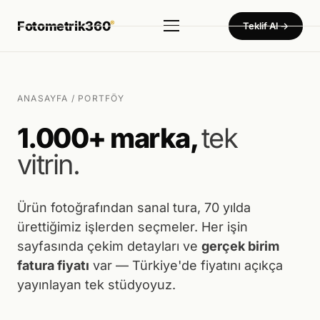
Fotometrik360
®
Teklif Al →
Hizmetler
▾
Ürün Fotoğraf Çekimi
ANASAYFA
/ PORTFÖY
Dekupe · Mankenli · Konsept — 450₺'den başlayan birim fiyat
1.000+ marka,
tek
360° Ürün Fotoğraf Çekimi
vitrin.
Tam küresel sistem — Türkiye'de tek
360° Sanal Tur
Otel · Fabrika · Showroom · Müze
Ürün fotoğrafından sanal tura, 70 yılda
ürettiğimiz işlerden seçmeler. Her işin
Ürün Video Çekimi
sayfasında çekim detayları ve
gerçek birim
Tanıtım · Reels · Drone
fatura fiyatı
var — Türkiye'de fiyatını açıkça
Tanıtım Filmi Çekimi
yayınlayan tek stüdyoyuz.
Fabrika · Showroom · Kurumsal film