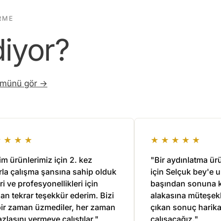
RME
diyor?
ümünü gör →
★★★★
★★★★★
im ürünlerimiz için 2. kez
"Bir aydınlatma ü
rla çalışma şansına sahip olduk
için Selçuk bey'e u
eri ve profesyonellikleri için
başından sonuna ka
an tekrar teşekkür ederim. Bizi
alakasına müteşekk
bir zaman üzmediler, her zaman
çıkan sonuç harika
azlasını vermeye çalıştılar."
çalışacağız."