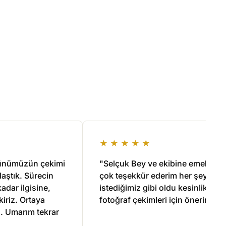
★★★★★
rünümüzün çekimi
"Selçuk Bey ve ekibine emekleri i
laştık. Sürecin
çok teşekkür ederim her şey
dar ilgisine,
istediğimiz gibi oldu kesinlikle
iriz. Ortaya
fotoğraf çekimleri için öneririm"
. Umarım tekrar