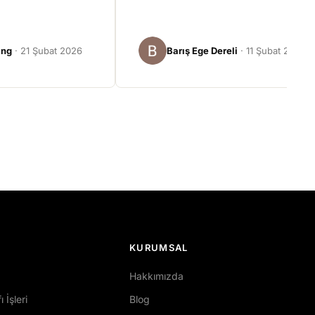
ing
· 21 Şubat 2026
Barış Ege Dereli
· 11 Şubat 2026
KURUMSAL
Hakkımızda
 İşleri
Blog