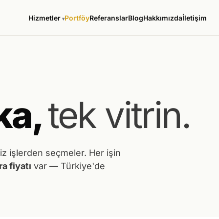
Hizmetler
Portföy
Referanslar
Blog
Hakkımızda
İletişim
ka,
tek vitrin.
iz işlerden seçmeler. Her işin
a fiyatı
var — Türkiye'de