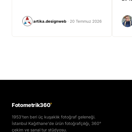
artika.designweb
· 20 Temmuz 2026
Fotometrik360
®
1953'ten beri üç kuşaklık fotoğraf geleneği.
İstanbul Kağıthane'de ürün fotoğrafçılığı, 360°
çekim ve sanal tur stüdyosu.