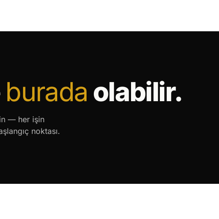
e
burada
olabilir.
in — her işin
başlangıç noktası.