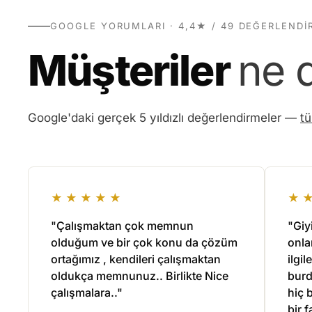
GOOGLE YORUMLARI · 4,4★ / 49 DEĞERLENDI
Müşteriler
ne 
Google'daki gerçek 5 yıldızlı değerlendirmeler —
t
★★★★★
★
"Çalışmaktan çok memnun
"Giy
olduğum ve bir çok konu da çözüm
onla
ortağımız , kendileri çalışmaktan
ilgil
oldukça memnunuz.. Birlikte Nice
burd
çalışmalara.."
hiç 
bir f