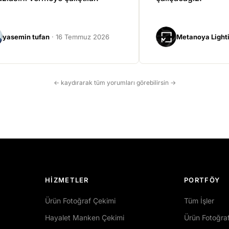
yasemin tufan
· 16 Temmuz 2026
Metanoya Light
← kaydırarak tüm yorumları görebilirsin →
HIZMETLER
PORTFÖY
Ürün Fotoğraf Çekimi
Tüm İşler
Hayalet Manken Çekimi
Ürün Fotoğrafı